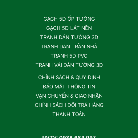
GẠCH 5D ỐP TƯỜNG
GẠCH 5D LÁT NỀN
TRANH DÁN TƯỜNG 3D
TRANH DÁN TRẦN NHÀ
TRANH 5D PVC
TRANH VẢI DÁN TƯỜNG 3D
CHÍNH SÁCH & QUY ĐỊNH
BẢO MẬT THÔNG TIN
VẬN CHUYỂN & GIAO NHẬN
CHÍNH SÁCH ĐỔI TRẢ HÀNG
THANH TOÁN
NVTV: 0938.684.997