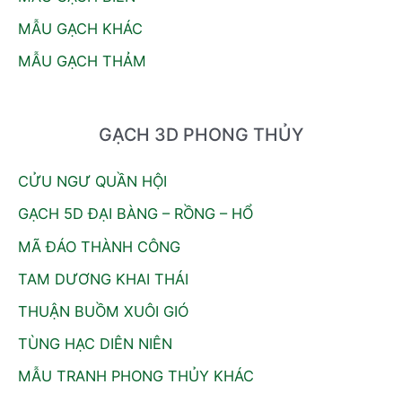
MẪU GẠCH KHÁC
MẪU GẠCH THẢM
GẠCH 3D PHONG THỦY
CỬU NGƯ QUẦN HỘI
GẠCH 5D ĐẠI BÀNG – RỒNG – HỔ
MÃ ĐÁO THÀNH CÔNG
TAM DƯƠNG KHAI THÁI
THUẬN BUỒM XUÔI GIÓ
TÙNG HẠC DIÊN NIÊN
MẪU TRANH PHONG THỦY KHÁC