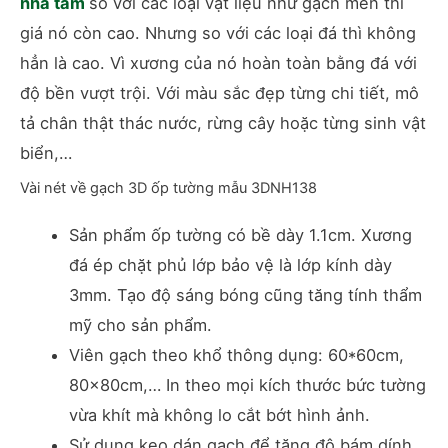
nhà tắm
so với các loại vật liệu như gạch men thì
giá nó còn cao. Nhưng so với các loại đá thì không
hẳn là cao. Vì xương của nó hoàn toàn bằng đá với
độ bền vượt trội. Với màu sắc đẹp từng chi tiết, mô
tả chân thật thác nước, rừng cây hoặc từng sinh vật
biển,…
Vài nét về
gạch 3D ốp tường mẫu 3DNH138
Sản phẩm ốp tường có bề dày 1.1cm. Xương
đá ép chặt phủ lớp bảo vệ là lớp kính dày
3mm. Tạo độ sáng bóng cũng tăng tính thẩm
mỹ cho sản phẩm.
Viên gạch theo khổ thông dụng: 60*60cm,
80x80cm,… In theo mọi kích thước bức tường
vừa khít mà không lo cắt bớt hình ảnh.
Sử dụng keo dán gạch để tăng độ bám dính