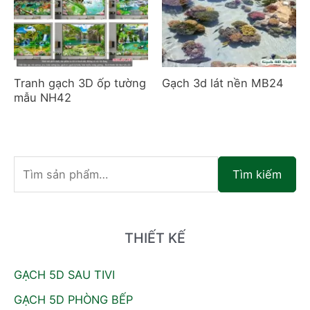
Tranh gạch 3D ốp tường
Gạch 3d lát nền MB24
mẫu NH42
T
Tìm kiếm
ì
m
k
THIẾT KẾ
i
GẠCH 5D SAU TIVI
ế
GẠCH 5D PHÒNG BẾP
m