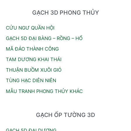
GẠCH 3D PHONG THỦY
CỬU NGƯ QUẦN HỘI
GẠCH 5D ĐẠI BÀNG – RỒNG – HỔ
MÃ ĐÁO THÀNH CÔNG
TAM DƯƠNG KHAI THÁI
THUẬN BUỒM XUÔI GIÓ
TÙNG HẠC DIÊN NIÊN
MẪU TRANH PHONG THỦY KHÁC
GẠCH ỐP TƯỜNG 3D
GẠCH 5D ĐẠI DƯƠNG