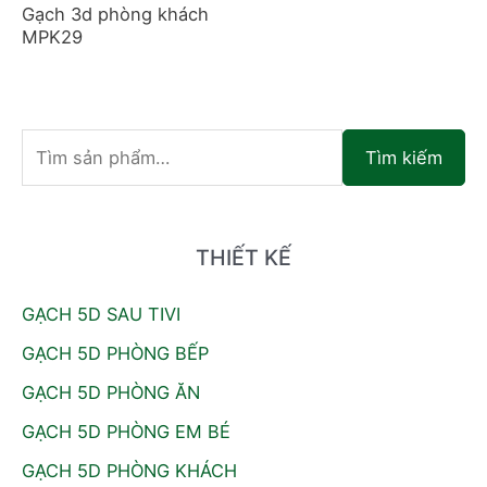
Gạch 3d phòng khách
MPK29
T
Tìm kiếm
ì
m
k
THIẾT KẾ
i
GẠCH 5D SAU TIVI
ế
GẠCH 5D PHÒNG BẾP
m
:
GẠCH 5D PHÒNG ĂN
GẠCH 5D PHÒNG EM BÉ
GẠCH 5D PHÒNG KHÁCH