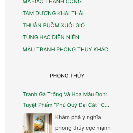
MÃ ĐÁO THÀNH CÔNG
TAM DƯƠNG KHAI THÁI
THUẬN BUỒM XUÔI GIÓ
TÙNG HẠC DIÊN NIÊN
MẪU TRANH PHONG THỦY KHÁC
PHONG THỦY
Tranh Gà Trống Và Hoa Mẫu Đơn:
Tuyệt Phẩm “Phú Quý Đại Cát” Cho
Người Mệnh Kim
Khám phá ý nghĩa
phong thủy cực mạnh