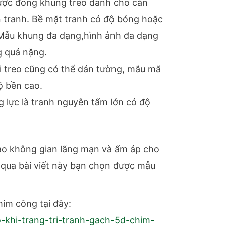
được đóng khung treo dành cho căn
tranh. Bề mặt tranh có độ bóng hoặc
Mẫu khung đa dạng,hình ảnh đa dạng
g quá nặng.
i treo cũng có thể dán tường, mẫu mã
độ bền cao.
g lực là tranh nguyên tấm lớn có độ
.
ạo không gian lãng mạn và ấm áp cho
qua bài viết này bạn chọn được mẫu
im công tại đây:
-khi-trang-tri-tranh-gach-5d-chim-