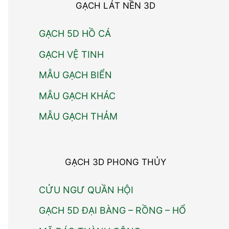
GẠCH LÁT NỀN 3D
GẠCH 5D HỒ CÁ
GẠCH VỆ TINH
MẪU GẠCH BIỂN
MẪU GẠCH KHÁC
MẪU GẠCH THẢM
GẠCH 3D PHONG THỦY
CỬU NGƯ QUẦN HỘI
GẠCH 5D ĐẠI BÀNG – RỒNG – HỔ