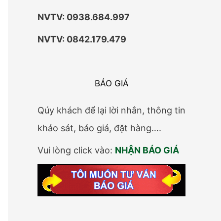
a
NVTV: 0938.684.997
r
c
NVTV: 0842.179.479
h
f
BÁO GIÁ
o
r
Qúy khách để lại lời nhắn, thông tin
:
khảo sát, báo giá, đặt hàng….
Vui lòng click vào:
NHẬN BÁO GIÁ