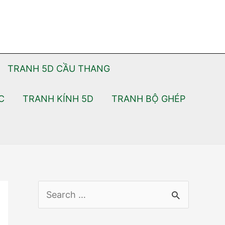
TRANH 5D CẦU THANG
C
TRANH KÍNH 5D
TRANH BỘ GHÉP
S
e