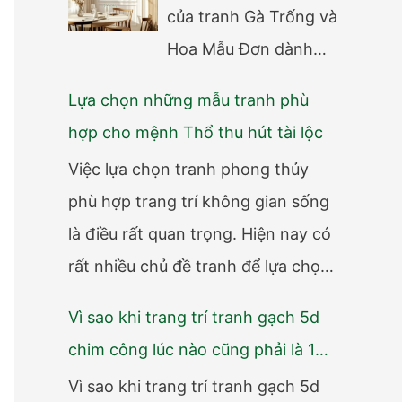
của tranh Gà Trống và
Hoa Mẫu Đơn dành
riêng cho người mệnh Kim. Xem
Lựa chọn những mẫu tranh phù
ngay các mẫu tranh gạch 3D, tranh
hợp cho mệnh Thổ thu hút tài lộc
kính 5D cao cấp giúp kích hoạt tài
Việc lựa chọn tranh phong thủy
lộc, xua đuổi tiểu nhân và nâng
phù hợp trang trí không gian sống
tầm đẳng cấp không gian sống
là điều rất quan trọng. Hiện nay có
2026
rất nhiều chủ đề tranh để lựa chọn.
Mỗi chủ đề có vẻ đẹp riêng, và phù
Vì sao khi trang trí tranh gạch 5d
hợp với sở thích cũng như cung
chim công lúc nào cũng phải là 1
mệnh mỗi người. Mỗi mệnh đều có
cặp mà không thể lẻ?
Vì sao khi trang trí tranh gạch 5d
tương sinh, tương khắc. Chính vì