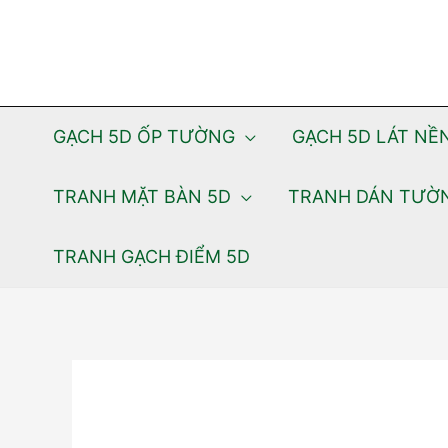
Skip
to
content
GẠCH 5D ỐP TƯỜNG
GẠCH 5D LÁT NỀ
TRANH MẶT BÀN 5D
TRANH DÁN TƯỜ
TRANH GẠCH ĐIỂM 5D