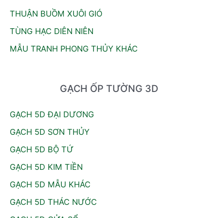
THUẬN BUỒM XUÔI GIÓ
TÙNG HẠC DIÊN NIÊN
MẪU TRANH PHONG THỦY KHÁC
GẠCH ỐP TƯỜNG 3D
GẠCH 5D ĐẠI DƯƠNG
GẠCH 5D SƠN THỦY
GẠCH 5D BỘ TỨ
GẠCH 5D KIM TIỀN
GẠCH 5D MẪU KHÁC
GẠCH 5D THÁC NƯỚC