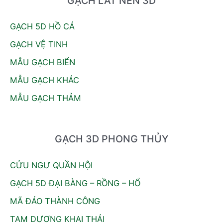
GẠCH LÁT NỀN 3D
GẠCH 5D HỒ CÁ
GẠCH VỆ TINH
MẪU GẠCH BIỂN
MẪU GẠCH KHÁC
MẪU GẠCH THẢM
GẠCH 3D PHONG THỦY
CỬU NGƯ QUẦN HỘI
GẠCH 5D ĐẠI BÀNG – RỒNG – HỔ
MÃ ĐÁO THÀNH CÔNG
TAM DƯƠNG KHAI THÁI