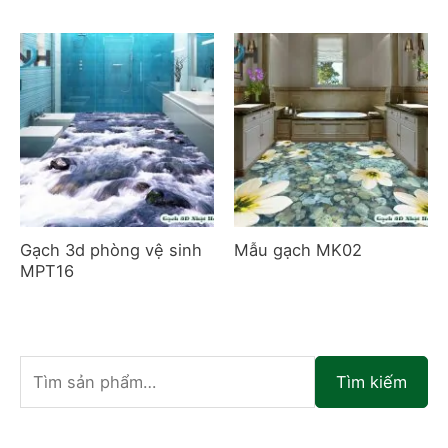
Gạch 3d phòng vệ sinh
Mẫu gạch MK02
MPT16
T
Tìm kiếm
ì
m