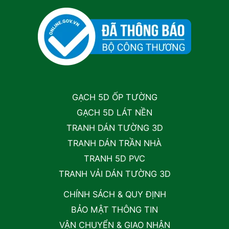
GẠCH 5D ỐP TƯỜNG
GẠCH 5D LÁT NỀN
TRANH DÁN TƯỜNG 3D
TRANH DÁN TRẦN NHÀ
TRANH 5D PVC
TRANH VẢI DÁN TƯỜNG 3D
CHÍNH SÁCH & QUY ĐỊNH
BẢO MẬT THÔNG TIN
VẬN CHUYỂN & GIAO NHẬN