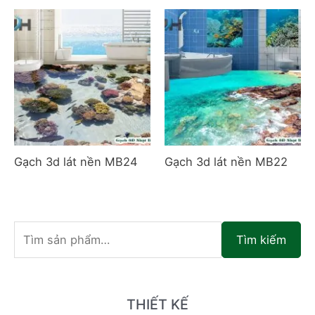
Gạch 3d lát nền MB24
Gạch 3d lát nền MB22
T
Tìm kiếm
ì
m
k
THIẾT KẾ