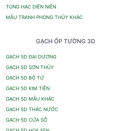
TÙNG HẠC DIÊN NIÊN
MẪU TRANH PHONG THỦY KHÁC
GẠCH ỐP TƯỜNG 3D
GẠCH 5D ĐẠI DƯƠNG
GẠCH 5D SƠN THỦY
GẠCH 5D BỘ TỨ
GẠCH 5D KIM TIỀN
GẠCH 5D MẪU KHÁC
GẠCH 5D THÁC NƯỚC
GẠCH 5D CỬA SỔ
GẠCH 5D HOA SEN