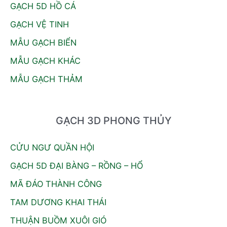
GẠCH 5D HỒ CÁ
GẠCH VỆ TINH
MẪU GẠCH BIỂN
MẪU GẠCH KHÁC
MẪU GẠCH THẢM
GẠCH 3D PHONG THỦY
CỬU NGƯ QUẦN HỘI
GẠCH 5D ĐẠI BÀNG – RỒNG – HỔ
MÃ ĐÁO THÀNH CÔNG
TAM DƯƠNG KHAI THÁI
THUẬN BUỒM XUÔI GIÓ