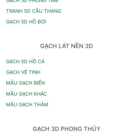
GẠCH 5D PHÒNG TẮM
TRANH 5D CẦU THANG
GẠCH 5D HỒ BƠI
GẠCH LÁT NỀN 3D
GẠCH 5D HỒ CÁ
GẠCH VỆ TINH
MẪU GẠCH BIỂN
MẪU GẠCH KHÁC
MẪU GẠCH THẢM
GẠCH 3D PHONG THỦY