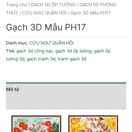
Trang chủ
/
GẠCH 5D ỐP TƯỜNG
/
GẠCH 5D PHONG
THỦY
/
CỬU NGƯ QUẦN HỘI
/ Gạch 3D Mẫu PH17
Gạch 3D Mẫu PH17
Danh mục:
CỬU NGƯ QUẦN HỘI
Thẻ:
gạch 3d công hạc
,
gạch 3d ốp tường
,
gạch ốp
tường 3d
,
gach tranh 3d
,
tranh gạch 3d
Mô tả
Đánh giá (0)