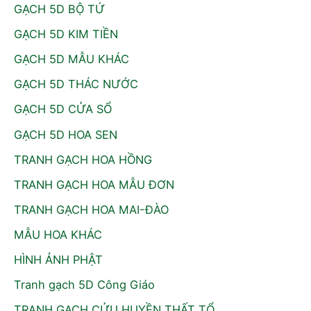
GẠCH 5D BỘ TỨ
GẠCH 5D KIM TIỀN
GẠCH 5D MẪU KHÁC
GẠCH 5D THÁC NƯỚC
GẠCH 5D CỬA SỔ
GẠCH 5D HOA SEN
TRANH GẠCH HOA HỒNG
TRANH GẠCH HOA MẪU ĐƠN
TRANH GẠCH HOA MAI-ĐÀO
MẪU HOA KHÁC
HÌNH ẢNH PHẬT
Tranh gạch 5D Công Giáo
TRANH GẠCH CỬU HUYỀN THẤT TỔ