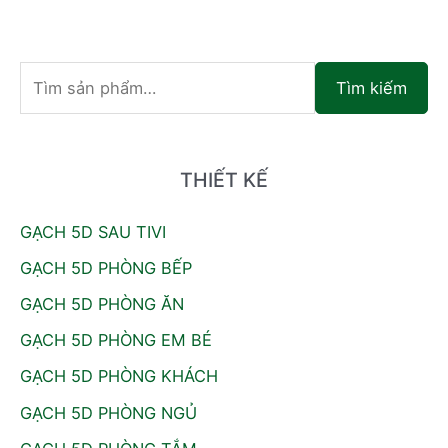
T
Tìm kiếm
ì
m
k
THIẾT KẾ
i
GẠCH 5D SAU TIVI
ế
GẠCH 5D PHÒNG BẾP
m
:
GẠCH 5D PHÒNG ĂN
GẠCH 5D PHÒNG EM BÉ
GẠCH 5D PHÒNG KHÁCH
GẠCH 5D PHÒNG NGỦ