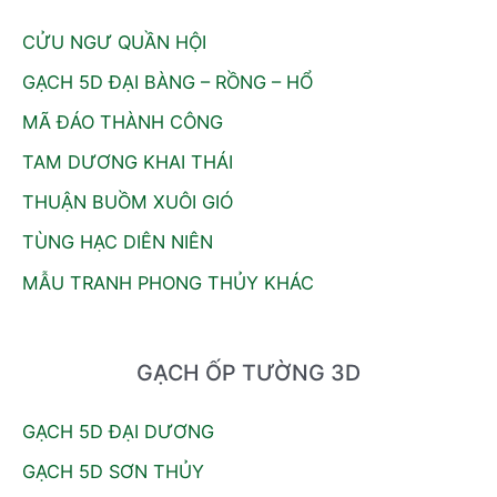
CỬU NGƯ QUẦN HỘI
GẠCH 5D ĐẠI BÀNG – RỒNG – HỔ
MÃ ĐÁO THÀNH CÔNG
TAM DƯƠNG KHAI THÁI
THUẬN BUỒM XUÔI GIÓ
TÙNG HẠC DIÊN NIÊN
MẪU TRANH PHONG THỦY KHÁC
GẠCH ỐP TƯỜNG 3D
GẠCH 5D ĐẠI DƯƠNG
GẠCH 5D SƠN THỦY